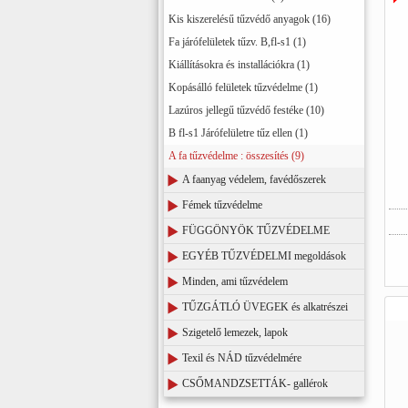
Kis kiszerelésű tűzvédő anyagok (16)
Fa járófelületek tűzv. B,fl-s1 (1)
Kiállításokra és installációkra (1)
Kopásálló felületek tűzvédelme (1)
Lazúros jellegű tűzvédő festéke (10)
B fl-s1 Járófelületre tűz ellen (1)
A fa tűzvédelme : összesítés (9)
A faanyag védelem, favédőszerek
Fémek tűzvédelme
FÜGGÖNYÖK TŰZVÉDELME
EGYÉB TŰZVÉDELMI megoldások
Minden, ami tűzvédelem
TŰZGÁTLÓ ÜVEGEK és alkatrészei
Szigetelő lemezek, lapok
Texil és NÁD tűzvédelmére
CSŐMANDZSETTÁK- gallérok