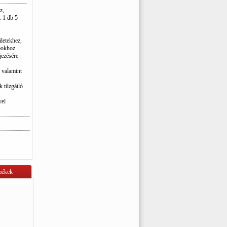
z,
. 1 db 5
ületekhez,
apokhoz
jezésére
 valamint
 tűzgátló
yel
mékek