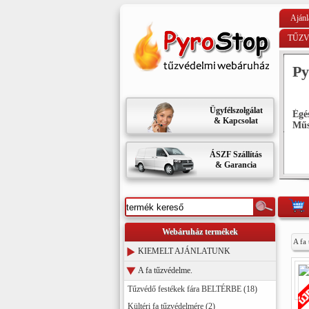
Ajánl
TŰZ
le színben és
Py
Ügyfélszolgálat
impregnáló lazúr-lakk faanyagok
Égé
& Kapcsolat
 használatra. Használat és vásárlás
Műs
szaki leírást és anyagokat
ÁSZF Szállítás
& Garancia
Webáruház termékek
A fa 
KIEMELT AJÁNLATUNK
A fa tűzvédelme.
Tűzvédő festékek fára BELTÉRBE (18)
Kültéri fa tűzvédelmére (2)