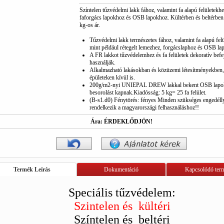
Színtelen tűzvédelmi lakk fához, valamint fa alapú felületekhe
faforgács lapokhoz és OSB lapokhoz. Kültérben és beltérben
kg-os ár.
Tűzvédelmi lakk természetes fához, valamint fa alapú fel
mint például rétegelt lemezhez, forgácslaphoz és OSB l
A FR lakkot tűzvédelemhez és fa felületek dekoratív befe
használják.
Alkalmazható lakásokban és közüzemi létesítményekben,
épületeken kívül is.
200g/m2-nyi UNIEPAL DREW lakkal bekent OSB lapok
besorolást kapnak.Kiadósság: 5 kg= 25 fa felület.
(B-s1.d0) Fénytörés: fényes Minden szükséges engedéll
rendelkezik a magyarországi felhasználáshoz!!
Ára: ÉRDEKLŐDJÖN!
Termék Leírás
Dokumentáció
Kapcsolódó ter
Speciális tűzvédelem:
Szintelen és kültéri
Színtelen és beltéri