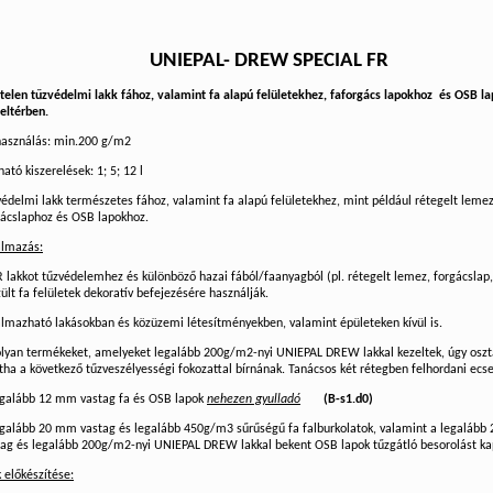
UNIEPAL- DREW SPECIAL FR
ntelen tűzvédelmi lakk fához, valamint fa alapú felületekhez, faforgács lapokhoz
és OSB la
eltérben.
használás: min.200 g/m2
ató kiszerelések: 1; 5; 12 l
édelmi lakk természetes fához, valamint fa alapú felületekhez, mint például rétegelt leme
gácslaphoz és OSB lapokhoz.
almazás:
 lakkot tűzvédelemhez és különböző hazai fából/faanyagból (pl. rétegelt lemez, forgácslap
ült fa felületek dekoratív befejezésére használják.
almazható lakásokban és közüzemi létesítményekben, valamint épületeken kívül is.
olyan termékeket, amelyeket legalább 200g/m2-nyi UNIEPAL DREW lakkal kezeltek, úgy oszt
ha a következő tűzveszélyességi fokozattal bírnának. Tanácsos két rétegben felhordani ecse
egalább 12 mm vastag fa és OSB lapok
nehezen gyulladó
(B-s1.d0)
egalább 20 mm vastag és legalább 450g/m3 sűrűségű fa falburkolatok, valamint a legaláb
tag és legalább 200g/m2-nyi UNIEPAL DREW lakkal bekent OSB lapok tűzgátló besorolást ka
 előkészítése: