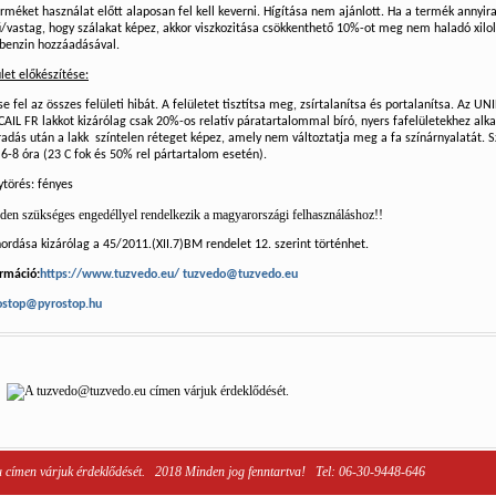
rméket használat előtt alaposan fel kell keverni. Hígítása nem ajánlott. Ha a termék annyir
ű/vastag, hogy szálakat képez, akkor viszkozitása csökkenthető 10%-ot meg nem haladó xilol
kbenzin hozzáadásával.
let előkészítése:
se fel az összes felületi hibát. A felületet tisztítsa meg, zsírtalanítsa és portalanítsa. Az 
AIL FR lakkot kizárólag csak 20%-os relatív páratartalommal bíró, nyers fafelületekhez alk
adás után a lakk színtelen réteget képez, amely nem változtatja meg a fa színárnyalatát. 
 6-8 óra (23 C fok és 50% rel pártartalom esetén).
ytörés: fényes
en szükséges engedéllyel rendelkezik a magyarországi felhasználáshoz!!
hordása kizárólag a
45/2011.(XII.7)BM rendelet 12. szerint történhet.
ormáció:
https://www.tuzvedo.eu/ tuzvedo@tuzvedo.eu
ostop@pyrostop.hu
 címen várjuk érdeklődését. 2018 Minden jog fenntartva! Tel: 06-30-9448-646