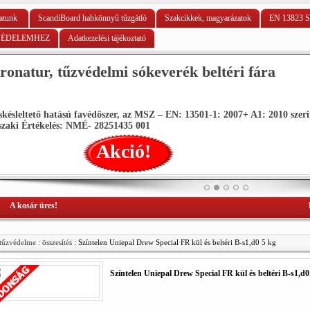
atunk
ScandiBoard habkönnyű tűzgátló
Szakcikkek, magyarázatok
EN 13823 S
VÉDELEMHEZ
Adatkezelési tájékoztató
ronatur, tűzvédelmi sókeverék beltéri fára
skésleltető hatású favédőszer, az MSZ – EN: 13501-1: 2007+ A1: 2010 szer
zaki Értékelés: NMÉ- 28251435 001
Akció!
A kosár üres!
tűzvédelme : összesítés
: Színtelen Uniepal Drew Special FR kül és beltéri B-s1,d0 5 kg
Színtelen Uniepal Drew Special FR kül és beltéri B-s1,d0