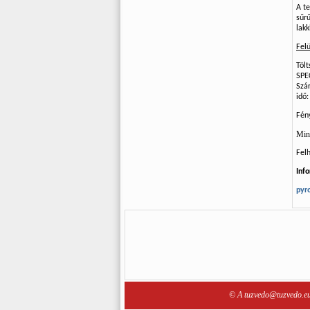
A te
sűr
lak
Felü
Tölt
SPEC
Szár
idő:
Fén
Mind
Fel
Inf
pyr
© A tuzvedo@tuzvedo.eu