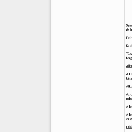
Szí
és b
Fel
Kaph
Tűzv
for
Alk
A FR
kész
Alk
Az 
mint
A l
A l
vas
Lakk