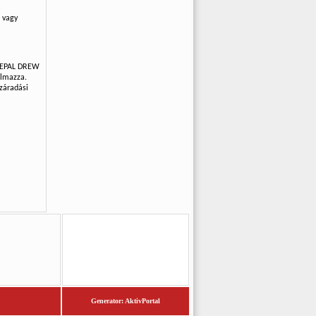
a
 vagy
UNIEPAL DREW
almazza.
Száradási
Generator: AktivPortal