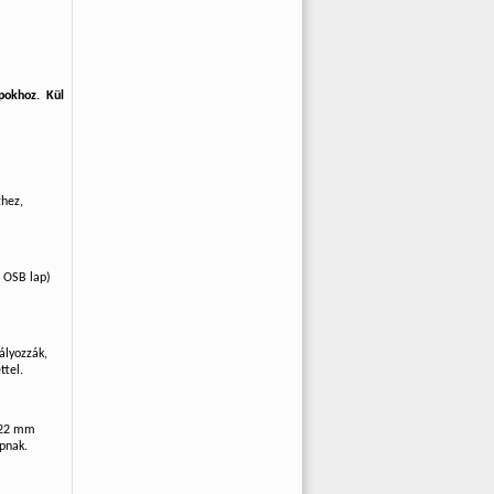
pokhoz. Kül
zhez,
, OSB lap)
ályozzák,
ttel.
b 22 mm
pnak.