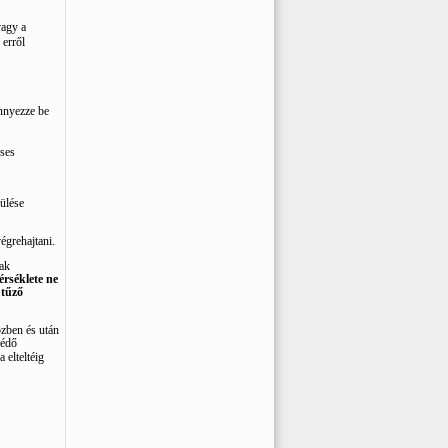
vagy a
 erről
ennyezze be
éses
ülése
égrehajtani.
sak
érséklete ne
 tűző
özben és után
édő
 elteltéig