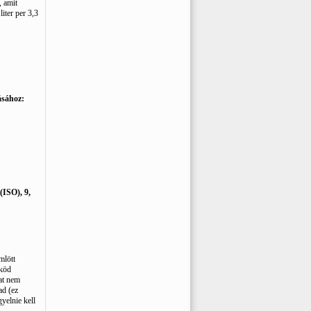
, amit
iter per 3,3
ásához:
SO), 9,
mlött
 köd
kat nem
ad (ez
yelnie kell