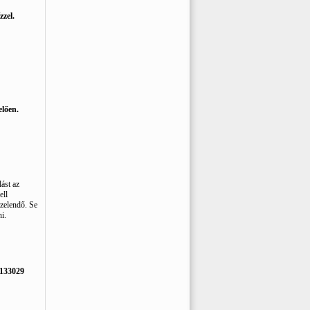
zel.
elően.
ást az
ell
ezelendő. Se
i.
6133029