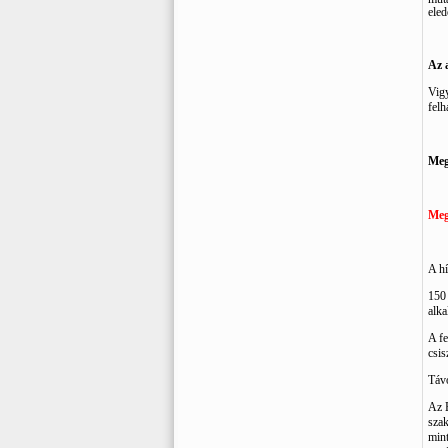
eled
Az 
Vigy
felh
Meg
Meg
A hí
150
alka
A fe
csis
Távo
Az E
sza
min