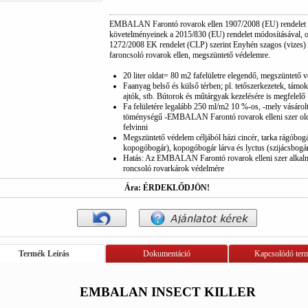
EMBALAN Farontó rovarok ellen 1907/2008 (EU) rendele
követelményeinek a 2015/830 (EU) rendelet módosításával, 
1272/2008 EK rendelet (CLP) szerint Enyhén szagos (vizes)
faroncsoló rovarok ellen, megszüntető védelemre.
20 liter oldat= 80 m2 fafelületre elegendő, megszüntető 
Faanyag belső és külső térben; pl. tetőszerkezetek, támok
ajtók, stb. Bútorok és műtárgyak kezelésére is megfelelő
Fa felületére legalább 250 ml/m2 10 %-os, -mely vásárol
töménységű -EMBALAN Farontó rovarok elleni szer olda
felvinni
Megszüntető védelem céljából házi cincér, tarka rágóbog
kopogóbogár), kopogóbogár lárva és lyctus (szijácsbogár
Hatás: Az EMBALAN Farontó rovarok elleni szer alkalm
roncsoló rovarkárok védelmére
Ára: ÉRDEKLŐDJÖN!
Termék Leírás
Dokumentáció
Kapcsolódó ter
EMBALAN INSECT KILLER