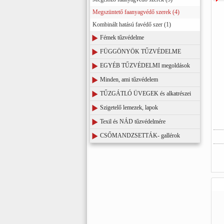
Megszüntető faanyagvédő szerek (4)
Kombinált hatású favédő szer (1)
Fémek tűzvédelme
FÜGGÖNYÖK TŰZVÉDELME
EGYÉB TŰZVÉDELMI megoldások
Minden, ami tűzvédelem
TŰZGÁTLÓ ÜVEGEK és alkatrészei
Szigetelő lemezek, lapok
Texil és NÁD tűzvédelmére
CSŐMANDZSETTÁK- gallérok