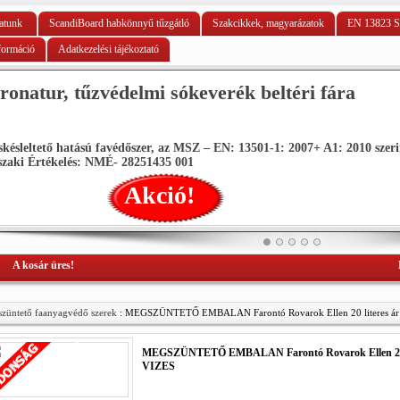
atunk
ScandiBoard habkönnyű tűzgátló
Szakcikkek, magyarázatok
EN 13823 S
formáció
Adatkezelési tájékoztató
UNIEPAL AQUA 1 K sz
lakk.
 Nemzeti
UNIEPAL AQUA 1K– tűzvédő, vízb
alapanyagú elemek felületére, bel
gondosan tanulmányozza a melléke
Ak
A kosár üres!
züntető faanyagvédő szerek
: MEGSZÜNTETŐ EMBALAN Farontó Rovarok Ellen 20 literes á
MEGSZÜNTETŐ EMBALAN Farontó Rovarok Ellen 20 l
VIZES