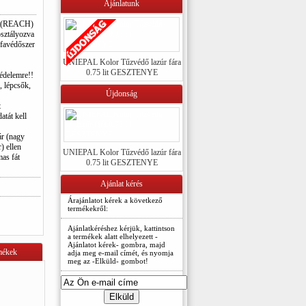
Ajánlatunk
t (REACH)
osztályozva
 favédőszer
UNIEPAL Kolor Tűzvédő lazúr fára
0.75 lit GESZTENYE
védelemre!!
, lépcsők,
Újdonság
t
tát kell
ár (nagy
) ellen
UNIEPAL Kolor Tűzvédő lazúr fára
as fát
0.75 lit GESZTENYE
Ajánlat kérés
Árajánlatot kérek a következő
termékekről:
Ajánlatkéréshez kérjük, kattintson
a termékek alatt elhelyezett -
Ajánlatot kérek- gombra, majd
mékek
adja meg e-mail címét, és nyomja
meg az -Elküld- gombot!