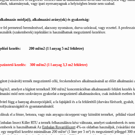
elnek, takarmánynak, vagy ipari nyersanyagnak a helyiségben lennie nem szabad.
alkalmazás módja(i), alkalmazási arány(ok) és gyakoriság:
e fel permetező berendezéssel, alacsony nyomáson, durva szórással, vagy ecsettel. A professzi
asználók (szakemberek) injektálást is használhatnak megszüntető kezelésre.
előző kezelés:
200 ml/m2 (1 l anyag 5 m2 felületre)
szüntető kezelés:
300 ml/m2 (1 l anyag 3,3 m2 felületre)
gított (vásárolt) termék megszüntető célú, fecskendezéses alkalmazásainál az előírt alkalmazási 
 kg/m
3, amelyet a hígított terméknél 300 ml/m2 koncentrációban alkalmazandó felületi kezelés k
lmazási mód nem szokványos gyakorlat a megszüntető alkalmazásokra, csak indokolt esetben h
lvitel függ a faanyag abszorpciójától, a fa fajtájától és a fa felületétől (durvára fűrészelt, gyalult
zolt)szárazságától és gyantatartalmától.
lítsuk el a fémre, betonra, vagy más anyagra rácseppent vagy kiömlött terméket,
például vízzel
mbalan Insect Killer RTU a termék felhasználásra kész változata, amelyet szakemberek és nem
kemberek is használhatnak
Az
Embalan Rovarölőszert
4%-os oldatban használjuk, (vásárlási tö
t egy megelőző kezelést minimálisan
200 ml/m² (1 liter per 5 m²) és megszüntető jelleggel 300 m