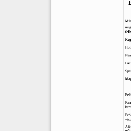
E
Mikr
megs
fel
Reg
Holl
Ném
Lux
Spa
Mag
Felh
Faan
keze
Fedé
visz
Alk
műtá