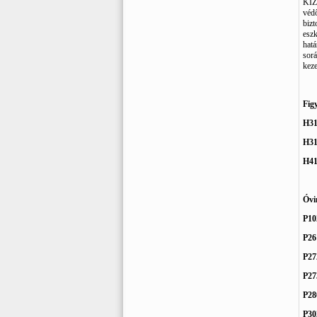
KIZ
védő
bizt
eszk
hatá
sorá
keze
Fig
H3
H3
H4
Óvi
P10
P26
P27
P27
P28
P30