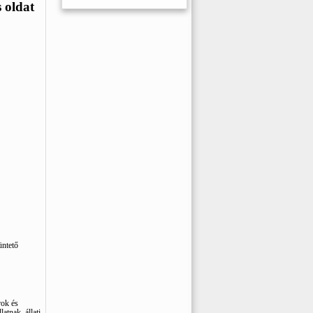
 oldat
üntető
rok és
atnak, állati