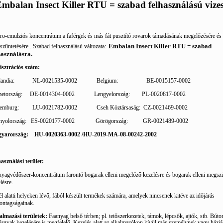
mbalan Insect Killer RTU = szabad felhasználású vizes
o-emulziós koncentrátum a faférgek és más fát pusztító rovarok támadásának megelőzésére és
Embalan Insect Killer RTU = szabad
züntetésére.. Szabad felhasználású változata:
használásra.
isztrációs szám:
andia:
NL-0021535-0002
Belgium:
BE-0015157-0002
etország:
DE-0014304-0002
Lengyelország:
PL-0020817-0002
emburg:
LU-0021782-0002
Cseh Köztársaság:
CZ-0021469-0002
nyolország:
ES-0020177-0002
Görögország:
GR-0021489-0002
yarország:
HU-0020363-0002 /HU-2019-MA-08-00242-2002
asználási terület:
yagvédőszer-koncentrátum farontó bogarak elleni megelőző kezelésre és bogarak elleni megsz
lésre.
l alatti helyeken lévő, fából készült termékek számára, amelyek nincsenek kitéve az időjárás
ontagságainak.
almazási területek:
Faanyag belső térben; pl. tetőszerkezetek, támok, lépcsők, ajtók, stb. Búto
rgyak kezelésére is megfelelő. Kezelés alatt az alkalmazókon kívül más személynek vagy háziáll