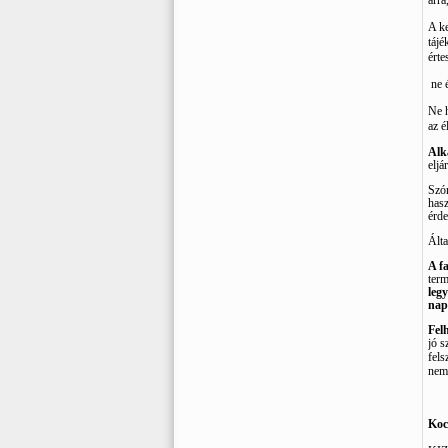
arra
A ke
tájé
érte
ne 
Ne h
az é
Alk
eljá
Szór
hasz
érd
Álta
A fa
term
legy
nap
Fel
jó s
fels
nem
Koc