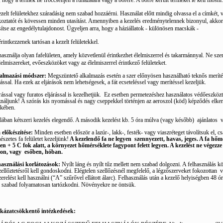
, hogy a termék ne fröccsenjen a ruházatára vagy a bőrére. A bőrre került terméket le kell mosni.
zelt felületekhez száradásig nem szabad hozzáérni. Használat előtt mindig olvassa el a címkét, 
koztatót és kövessen minden utasítást. Amennyiben a kezelés eredménytelennek bizonyul, akkor
sítse az engedélytulajdonost. Ügyeljen arra, hogy a háziállatok - különösen macskák -
érintkezzenek tartósan a kezelt felületekkel.
asználja olyan fafelületen, amely közvetlenül érintkezhet élelmiszerrel és takarmánnyal. Ne sz
lelmiszereket, evőeszközöket vagy az élelmiszerrel érintkező felületeket.
almazási módszer:
Megszüntető alkalmazás esetén a szer előnyösen használható teknős merít
rással. Ha ezek az eljárások nem lehetségesek, a fát ecseteléssel vagy merítéssel kezeljük.
ással vagy furatos eljárással is kezelhetjük.
Ez esetben permetezéshez használatos védőeszközt
náljunk! A szórás kis nyomással és nagy cseppekkel történjen az aeroszol (köd) képződés elker
ekében.
lában kétszeri kezelés elegendő. A második kezelést kb. 5 óra múlva (vagy később)
ajánlatos
v
 előkészítése:
Minden esetben először a lazúr-, lakk-, festék- vagy viaszréteget távolítsuk el, c
észetes fa felületet kezeljünk!
A kezelendő fa ne legyen
szennyezett, havas, jeges. A fa hőm
en + 5 C fok alatt, a környezet hőmérséklete fagypont felett legyen. A kezelést ne végezze
on, vagy
esőben, hóban.
használási korlátozások:
Nyílt láng és nyílt tűz mellett nem szabad dolgozni. A felhasználás k
zellőztetésről kell gondoskodni. Elégtelen szellőzésnél megfelelő, a légzőszerveket fokozottan
v
zerelést kell használni
(“A” szűrővel ellátott álarc)
. Felhasználás után a kezelő helyiségben 48 óra
 szabad folyamatosan tartózkodni. Növényekre ne öntsük.
kázatcsökkentő intézkedések: