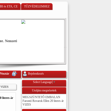
BI és ETA, CE
TŰZVÉDELEMHEZ
íntelen beltéri speciális tűzvédó
ázisú impregnáló színtelen -lakk faanyagok és fa
téri használatra. Használat és vásárlás előtt kérjük
lt műszaki leírást és információs anyagot.
ció!
Pénztár
Bejelentkezés
Select Language
▼
r VIZES
Utoljára megnézettek
MEGSZÜNTETŐ EMBALAN
iteres ár
Farontó Rovarok Ellen 20 literes ár
VIZES