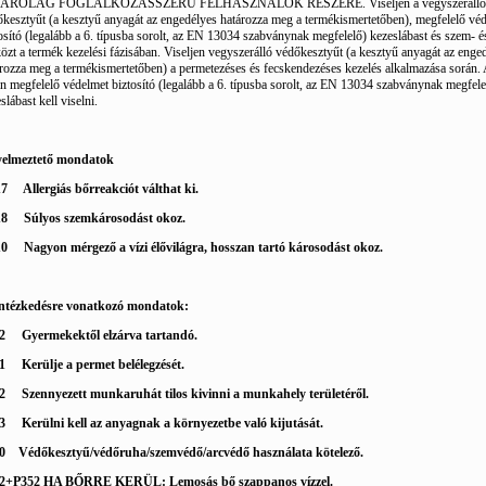
ÁRÓLAG FOGLALKOZÁSSZERŰ FELHASZNÁLÓK RÉSZÉRE. Viseljen a vegyszerálló
kesztyűt (a kesztyű anyagát az engedélyes határozza meg a termékismertetőben), megfelelő vé
osító (legalább a 6. típusba sorolt, az EN 13034 szabványnak megfelelő) kezeslábast és szem- 
özt a termék kezelési fázisában. Viseljen vegyszerálló védőkesztyűt (a kesztyű anyagát az enge
rozza meg a termékismertetőben) a permetezéses és fecskendezéses kezelés alkalmazása során.
n megfelelő védelmet biztosító (legalább a 6. típusba sorolt, az EN 13034 szabványnak megfele
slábast kell viselni.
yelmeztető mondatok
17
Allergiás bőrreakciót válthat ki.
18
Súlyos szemkárosodást okoz.
10
Nagyon mérgező a vízi élővilágra, hosszan tartó károsodást okoz.
ntézkedésre vonatkozó mondatok:
2
Gyermekektől elzárva tartandó.
1
Kerülje a permet belélegzését.
2
Szennyezett munkaruhát tilos kivinni a munkahely területéről.
3
Kerülni kell az anyagnak a környezetbe való kijutását.
0
Védőkesztyű/védőruha/szemvédő/arcvédő használata kötelező.
2+P352 HA BŐRRE KERÜL: Lemosás bő szappanos vízzel.