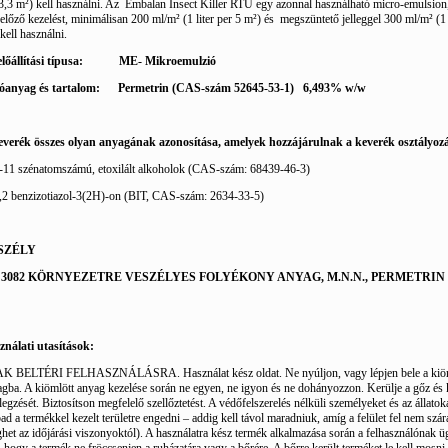
3,3 m²) kell használni. Az
Embalan Insect Killer RTU egy azonnal használható micro-emulsion
előző kezelést, minimálisan
200 ml/m² (1 liter per 5 m²) és
megszüntető jelleggel 300 ml/m² (1 l
kell használni.
lőállítási típusa:
ME- Mikroemulzió
óanyag és tartalom:
Permetrin (CAS-szám 52645-53-1)
6,493% w/w
everék összes olyan anyagának azonosítása, amelyek hozzájárulnak a keverék osztályoz
-11 szénatomszámú, etoxilált alkoholok (CAS-szám: 68439-46-3)
,2 benzizotiazol-3(2H)-on (BIT, CAS-szám: 2634-33-5)
SZÉLY
 3082 KÖRNYEZETRE VESZÉLYES FOLYÉKONY ANYAG, M.N.N., PERMETRIN (I
ználati utasítások:
K BELTÉRI FELHASZNÁLÁSRA. Használat kész oldat. Ne nyúljon, vagy lépjen bele a kiö
gba. A kiömlött anyag kezelése során ne egyen, ne igyon és ne dohányozzon. Kerülje a gőz és
legzését. Biztosítson megfelelő szellőztetést. A védőfelszerelés nélküli személyeket és az állato
ad a termékkel kezelt területre engedni – addig kell távol maradniuk, amíg a felület fel nem szár
het az időjárási viszonyoktól). A használatra kész termék alkalmazása során a felhasználónak üg