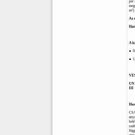
per 
meg
m²) 
Az e
Hat
A k
●
9
●
1
VE
UN
III
Has
CSA
anya
belé
szab
függ