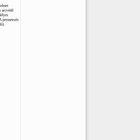
delmet
és arcvédő
délyes
 A permetezés
lő)