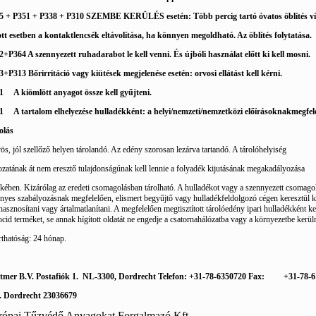
5 + P351 + P338 + P310 SZEMBE KERÜLÉS esetén: Több percig tartó óvatos öblítés víz
tt esetben a kontaktlencsék eltávolítása, ha könnyen megoldható. Az öblítés folytatása.
2+P364 A szennyezett ruhadarabot le kell venni. És újbóli használat előtt ki kell mosni.
+P313 Bőrirritáció vagy kiütések megjelenése esetén: orvosi ellátást kell kérni.
1
A kiömlött anyagot össze kell gyűjteni.
1
A tartalom elhelyezése hulladékként: a helyi/nemzeti/nemzetközi előírásoknak
megfel
olás
s, jól szellőző helyen tárolandó. Az edény szorosan lezárva tartandó. A tárolóhelyiség
zatának át nem eresztő tulajdonságúnak kell lennie a folyadék kijutásának megakadályozása
kében. Kizárólag az eredeti csomagolásban tárolható. A hulladékot vagy a szennyezett csomagol
nyes szabályozásnak megfelelően, elismert begyűjtő vagy hulladékfeldolgozó cégen keresztül k
hasznosítani vagy ártalmatlanítani. A megfelelően megtisztított tárolóedény ipari hulladékként k
ocid terméket, se annak hígított oldatát ne engedje a csatornahálózatba vagy a környezetbe kerüln
rthatóság: 24 hónap.
tmer B.V. Postafiók 1.
NL-3300, Dordrecht Telefon: +31-78-6350720 Fax:
+31-78-
. Dordrecht 23036679
rópai Tűzvédő Anyagokat Forgalmazó Kft