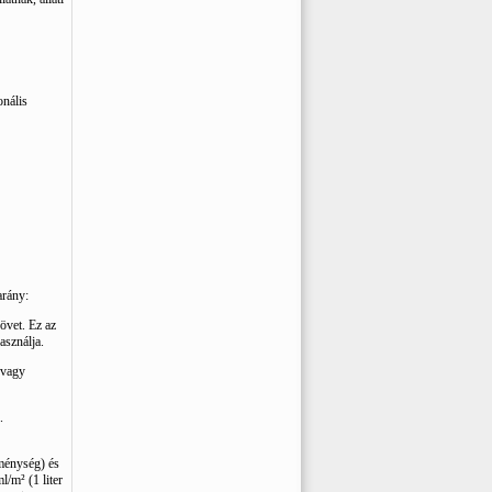
onális
arány:
övet. Ez az
asználja.
, vagy
.
ménység) és
l/m² (1 liter