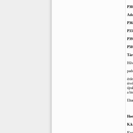
P30
Ado
P36
P333
P39
P50
Tár
Hűvö
pado
érde
érvé
újra
a bi
Elta
Hoe
K.k
Eu