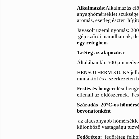
Alkalmazás
:Alkalmazás elő
anyaghőmérséklet szüksége
aromás, esetleg észter
hígít
Javasolt üzemi nyomás: 200
gép szűrői maradhatnak, de a
egy rétegben.
1.réteg az alapozóra
:
Általában kb. 500 µm nedve
HENSOTHERM 310 KS jellemző
mintáktól és a szerkezeten b
Festés és hengerelés:
henger
ellenáll az oldószernek.
Fes
Száradás
20°C-os hőmérsé
bevonatonként
az alacsonyabb hőmérséklet
különböző vastagságú tűzvé
Fedőréteg:
fedőréteg felh