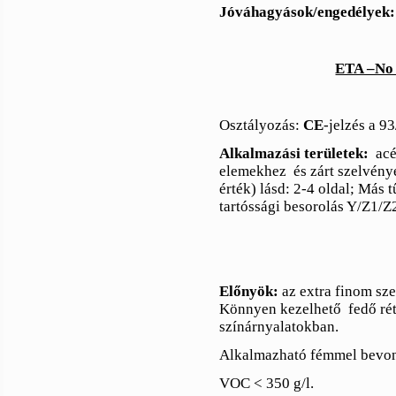
Jóváhagyások/engedélyek:
ETA –No 
Osztályozás:
CE
-jelzés a 
Alkalmazási területek:
acé
elemekhez
és zárt szelvény
érték) lásd: 2-4 oldal; Más 
tartóssági besorolás Y/Z1/
Előnyök:
az extra finom sze
Könnyen kezelhető
fedő ré
színárnyalatokban.
Alkalmazható fémmel bevon
VOC < 350 g/l.