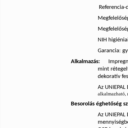
Referencia
Megfelelőség
Megfelelőség
NIH higiénia
Garancia: gy
Alkalmazás:
Impregn
mint rétegel
dekoratív fe
Az UNIEPAL
alkalmazható, 
Besorolás éghetőség sz
Az
UNIEPAL
mennyiségbe