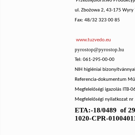
Przedsiębiorstwo
Produkcyj
u
l. Zbożowa 2,
43-175 Wyry
Fax: 48/32 323 00 85
www.tuzvedo.eu
pyrostop@pyrostop.hu
Tel: 061-295-00-00
NIH higiéniai bizonyítvánnya
Referencia-dokumentum Műs
Megfelelőségi igazolás ITB-
Megfelelőségi nyilatkozat n
ETA:-18/0489 of 29
1020-CPR-0100401