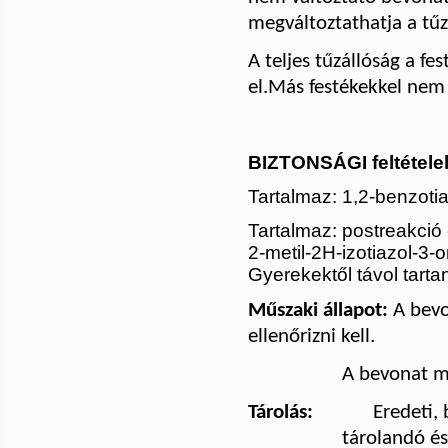
megváltoztathatja a tűz
A teljes tűzállóság a fe
el.
Más festékekkel nem
BIZTONSÁGI feltétele
Tartalmaz: 1,2-benzotia
Tartalmaz: postreakció 
2-metil-2H-izotiazol-3-o
Gyerekektől távol tarta
Műszaki állapot:
A bevo
ellenőrizni kell.
A bevonat m
Tárolás:
Eredeti,
tárolandó és