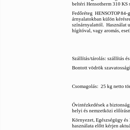
beltéri Hensotherm 310 KS s
Fedőréteg
HENSOTOP 84-gye
árnyalatokban külön kérés
színárnyalattól.
Használat 
hígítóval, vagy
aromás, eset
Szállítás/tárolás: szállítás 
Bontott vödrök szavatossági
Csomagolás:
25 kg netto t
Óvintézkedések a biztonság
helyi és nemzetközi előírás
Környezet, Egészségügy és B
használata előtt kérjen aktuá