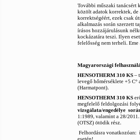
További műszaki tanácsért ké
közölt adatok korrektek, de 
korrektségéért, ezek csak út
alkalmazás során szerzett ta
írásos hozzájárulásunk nélkü
kockázatára teszi. Ilyen e
felelősség nem terheli. Eme
Magyarországi felhasználá
HENSOTHERM 310 KS
– t
levegő hőmérséklete +5 C
°
a
(Harmatpont).
HENSOTHERM 310 KS
er
megfelelő feldolgozási fol
vizsgálata/engedélye
sorá
1:1989, valamint a 28/2011. 
(OTSZ) ötödik rész.
Felhordásra vonatkozóan:
esetén!