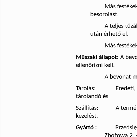
Más festékek
besorolást.
A teljes tűz
után érhető el.
Más festéke
Műszaki állapot:
A bevo
ellenőrizni kell.
A bevonat m
Tárolás:
Eredeti
tárolandó és
Szállítás:
A termék
kezelést.
Gyártó :
Przedsi
Zbożowa 2, 