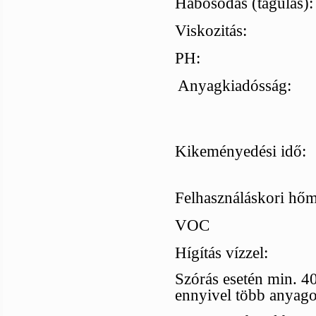
Habosodás (tágulás):
Viskozitás:
PH:
Anyagkiadósság:
Kikeményedési idő:
Felhasználáskori hőm
VOC
Hígítás vízzel:
Szórás esetén min. 40
ennyivel több anyagot