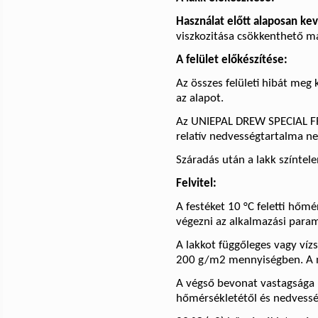
Használat előtt alaposan kev
viszkozitása csökkenthető m
A felület előkészítése:
Az összes felületi hibát meg k
az alapot.
Az UNIEPAL DREW SPECIAL FR l
relatív nedvességtartalma n
Száradás után a lakk színtele
Felvitel:
A festéket 10 °C
feletti hőmé
végezni az alkalmazási param
A lakkot függőleges vagy víz
200 g/m2 mennyiségben. A n
A végső bevonat vastagsága 
hőmérsékletétől és nedvessé