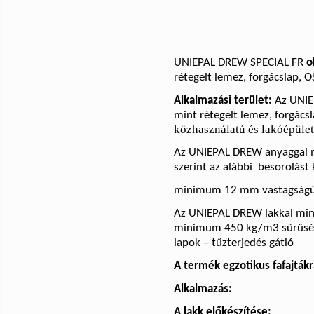
UNIEPAL DREW SPECIAL FR
o
rétegelt lemez, forgácslap, O
Alkalmazási terület:
Az UNIE
mint rétegelt lemez, forgács
közhasználatú és lakóépülete
Az UNIEPAL DREW anyaggal 
szerint az alábbi
besorolást 
minimum 12 mm vastagságú 
Az UNIEPAL DREW lakkal mi
minimum 450 kg/m3 sűrűs
lapok – tűzterjedés gátló
A termék egzotikus fafajták
Alkalmazás:
A lakk előkészítése: