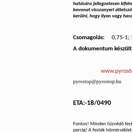
hatására jellegzetesen kifeh
bevonat visszanyeri áttetsző
kerülni, hogy ilyen vagy ha
Csomagolás:
0,75-1; 
A dokumentum készült
www.pyrost
pyrostop@pyrostop.hu
ETA:-18/0490
Fontos! Minden tűzvédő festé
percig! A festék hőmérséklet