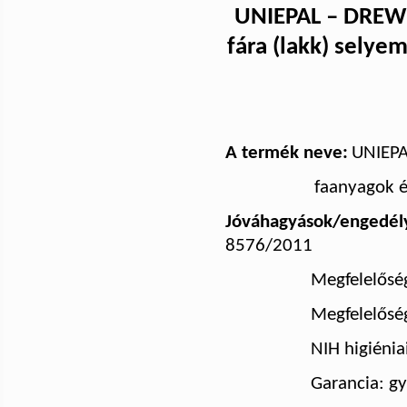
UNIEPAL – DREW
fára (lakk) selyem
A termék neve:
UNIEPA
faanyagok é
Jóváhagyások/engedél
8576/2011
Megfelelőség
Megfelelőség
NIH higiénia
Garancia: gy