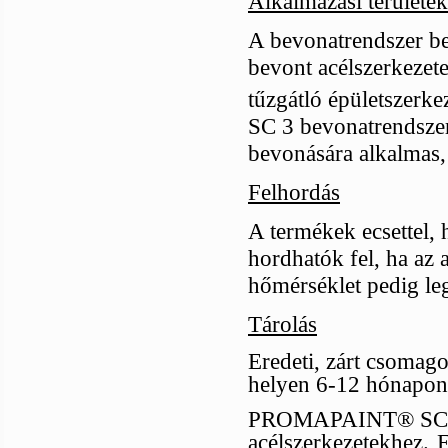
Alkalmazási területek
A bevonatrendszer bel
bevont acélszerkezet
tűzgátló épületszer
SC 3 bevonatrendszer 
bevonására alkalmas, 
Felhordás
A termékek ecsettel, 
hordhatók fel, ha az 
hőmérséklet pedig le
Tárolás
Eredeti, zárt csomago
helyen 6-12 hónapon 
PROMAPAINT® SC3 Vi
acélszerkezetekhez.