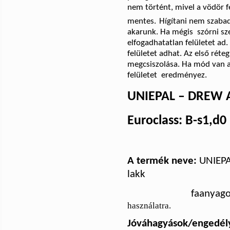
nem történt, mivel a vödör f
mentes.
Hígítani nem szabad!
akarunk. Ha mégis
szórni sz
elfogadhatatlan felületet a
felületet adhat. Az első réte
megcsiszolása. Ha mód van a
felületet
eredményez.
UNIEPAL – DREW 
Euroclass:
B-s1,d0
A termék neve:
UNIEPA
lakk
faanyago
használatra.
Jóváhagyások/engedél