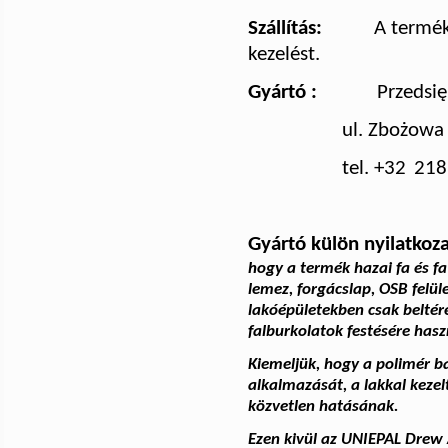
Szállítás:
A termék
kezelést.
Gyártó :
Przedsi
ul. Zbożowa
tel. +32
218
Gyártó külön nyilatkoza
hogy a termék hazai fa és fa
lemez, forgácslap, OSB felül
lakóépületekben csak beltér
falburkolatok festésére has
Kiemeljük, hogy a polimér bá
alkalmazását, a lakkal kezelt
közvetlen hatásának.
Ezen kivül az UNIEPAL Drew A