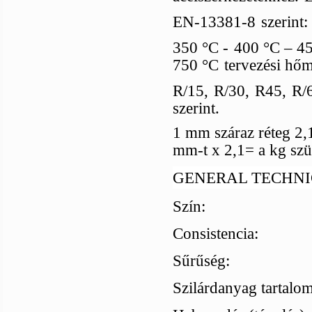
EN-13381-8
szerint:
350
°C -
400 °C – 45
750 °C
tervezési hő
R/15,
R/30,
R45,
R/
szerint.
1 mm száraz réteg 2,
mm-t x 2,1= a kg szü
GENERAL TECHNI
Szín:
Consistencia:
Sűrűség:
Szilárdanyag tartalo