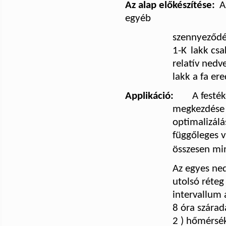
Az alap előkészítése:
A
egyéb
szennyeződés
1-K
lakk csa
relatív nedv
lakk a fa er
Applikáció:
A festék
megkezdése e
optimalizálá
függőleges v
összesen m
Az egyes ne
utolsó réteg
intervallum 
8 óra szárad
2 ) hőmérsék