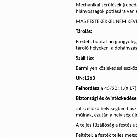
Mechanikai sérülések (repedé
hiányosságok pótlására van 
MÁS FESTÉKEKKEL NEM KEV
Tárolás:
Eredeti, bontatlan göngyöleg
tároló helyeken
a dohányzás 
Szállítás:
Bármilyen közlekedési eszközz
UN:1263
Felhordása
a
45/2011.(XII.7)
Biztonsági és óvintézkedése
Jól szellőző helyiségben hasz
múlnak, ezután a helyiség új
A teljes tűzállóság a festés u
Feltétel: a festék teljes meg