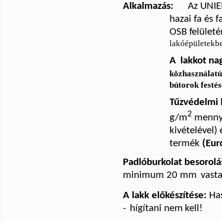
Alkalmazás:
Az UNI
hazai fa és 
OSB felületé
lakóépületekb
A
lakkot na
közhasználatú
bútorok fest
Tűzvédelmi 
2
g/m
menny
kivételével)
termék
(Eur
Padlóburkolat besorolá
minimum 20 mm
vast
A lakk előkészítése:
Has
-
hígítani nem
kell!