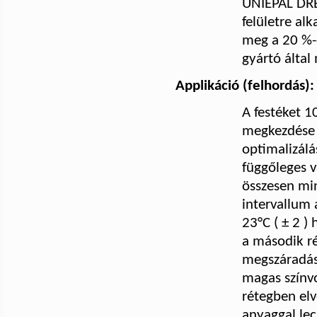
UNIEPAL D
felületre al
meg a 20 %-o
gyártó által
Applikáció (felhordás):
A festéket 1
megkezdése 
optimalizálá
függőleges v
összesen m
intervallum 
23°C ( ± 2 )
a második ré
megszáradása
magas színvon
rétegben elv
anyaggal lec