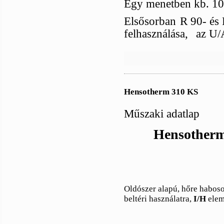
Egy menetben kb. 100
Elsősorban
R 90- és 
felhasználása,
az U/A
Hensotherm 310 KS
Műszaki adatlap
Hensotherm 
Oldószer alapú, hőre haboso
beltéri használatra,
I/H
elem