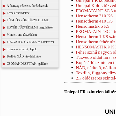
Uniepal 1 K kopásálló,
Uniepal Kolor, tűzvéd
A faanyag védelem, favédőszerek
PROMAPAINT SC 3 tűz
Fémek tűzvédelme
Hensotherm 310 KS
FÜGGÖNYÖK TŰZVÉDELME
Hensotherm 410 KS
Hensomastik 5 KS
EGYÉB TŰZVÉDELMI megoldások
PROMAPAINT SC 4 tűz
Minden, ami tűzvédelem
Hensotherm 1 KS színt
Hensotherm fehér tűz
TŰZGÁTLÓ ÜVEGEK és alkatrészei
HENSOMASTIK® K 200
Szigetelő lemezek, lapok
Fehér színű nagyon ol
Texil és NÁD tűzvédelmére
Tűzvédő oldat fára, sz
Kopásálló színtelen t
CSŐMANDZSETTÁK- gallérok
NÁD, nádtető, nádfon
Textilia, függöny tű
2K oldószeres szinte
Uniepal FR szintelen kültéri
UNI