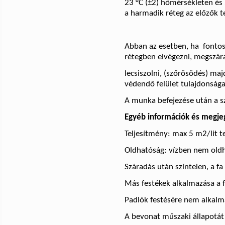
23 °C
(±2) hőmérsékleten és 
a harmadik réteg az előzők t
Abban az esetben, ha
fontos
rétegben elvégezni, megszára
lecsiszolni, (szőrösödés) maj
védendő felület tulajdonsága
A munka befejezése után a szó
Egyéb információk és megje
Teljesítmény:
max 5 m2/lit te
Oldhatóság: vízben nem oldh
Száradás után színtelen, a f
Más festékek alkalmazása a f
Padlók festésére nem alkalm
A bevonat műszaki állapotát 