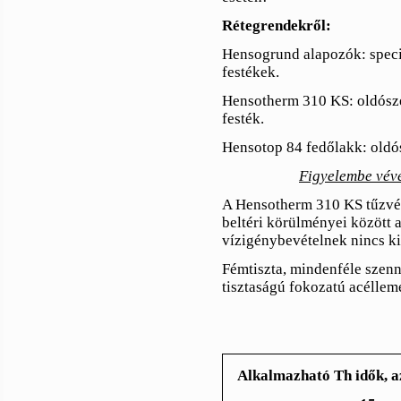
Rétegrendekről:
Hensogrund alapozók: speci
festékek.
Hensotherm 310 KS: oldósze
festék.
Hensotop 84 fedőlakk: oldós
Figyelembe véve
A Hensotherm 310 KS tűzvédő
beltéri körülményei között 
vízigénybevételnek nincs kit
Fémtiszta, mindenféle szen
tisztaságú fokozatú acéllem
Alkalmazható Th idők, a