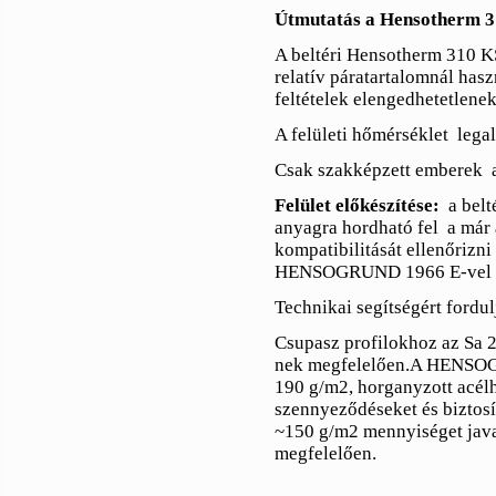
Útmutatás a Hensotherm 31
A beltéri Hensotherm 310 K
relatív páratartalomnál hasz
feltételek elengedhetetlenek
A felületi hőmérséklet
lega
Csak szakképzett emberek
Felület előkészítése:
a bel
anyagra hordható fel
a már 
kompatibilitását ellenőrizni 
HENSOGRUND 1966 E-vel va
Technikai segítségért ford
Csupasz profilokhoz az Sa 2
nek megfelelően.A HENSOGR
190 g/m2, horganyzott acé
szennyeződéseket és biztosít
~150 g/m2 mennyiséget java
megfelelően.