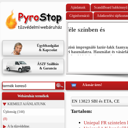
Ajánlatunk
ScandiBoard habkönnyű 
Céginformáció
Adatkezelési tájékoztat
Pyronatur, tűzvédelm
Ügyfélszolgálat
anyagok
Égéskésleltető hatású favédősze
& Kapcsolat
sárlás
Műszaki Értékelés: NMÉ- 28251
Ak
ÁSZF Szállítás
& Garancia
A kosár üres!
Webáruház termékek
EN 13823 SBI és ETA, CE
KIEMELT AJÁNLATUNK
Tartalom:
Újdonság (144)
(8)
Uniepal FR szintelen k
A fa tűzvédelme.