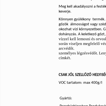
Meg kell akadályozni a festék
keverje.
Könnyen gyúlékony
termék. 
gőzök
álmosságot vagy szédü
okozhat vízi környezetben. G
dohányzás.
A
keletkező gőzt
vízzel kell lemosni és orv
során viseljen megfelelő v
arcvédőt.
személyes légzésvédőt. Len
címkét.
CSAK JÓL SZELLŐZŐ HELYI
VOC tartalom: max 400g/l
Gyártó: