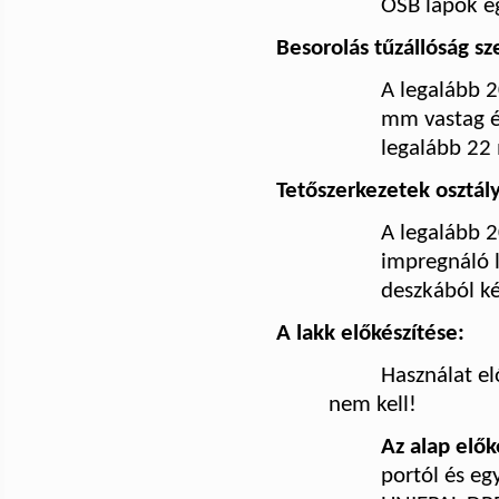
OSB lapok
é
Besorolás tűzállóság sze
A legalább 
mm vastag é
legalább 2
Tetőszerkezetek osztál
A legalább
impregnáló 
deszkából ké
A lakk előkészítése:
Használat el
nem kell!
Az alap elők
portól és eg