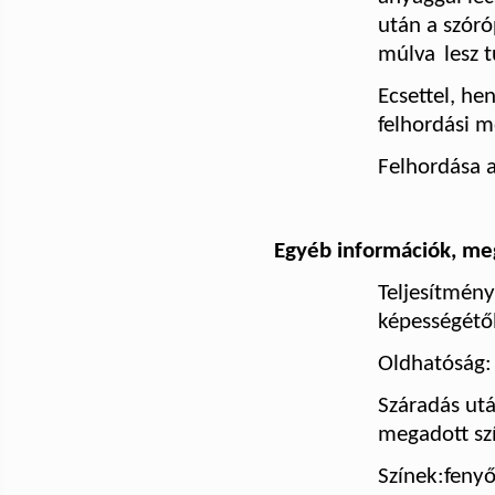
után a szóró
múlva
lesz 
Ecsettel, he
felhordási m
Felhordása 
Egyéb információk, me
Teljesítmény
képességétő
Oldhatóság:
Száradás utá
megadott sz
Színek:fenyő