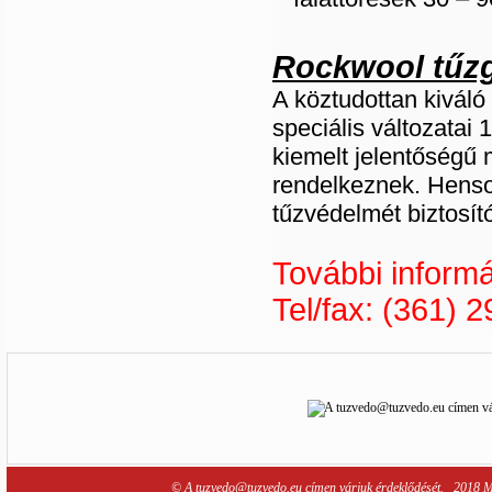
Rockwool tűzg
A köztudottan kiváló
speciális változatai
kiemelt jelentőségű
rendelkeznek. Hensot
tűzvédelmét biztosít
További inform
Tel/fax: (361) 
© A tuzvedo@tuzvedo.eu címen várjuk érdeklődését. 2018 M