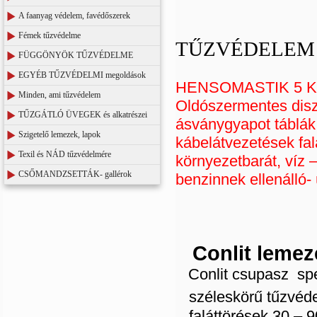
A faanyag védelem, favédőszerek
Fémek tűzvédelme
TŰZVÉDELEM
FÜGGÖNYÖK TŰZVÉDELME
EGYÉB TŰZVÉDELMI megoldások
HENSOMASTIK 5 KS
Minden, ami tűzvédelem
Oldószermentes diszp
TŰZGÁTLÓ ÜVEGEK és alkatrészei
ásványgyapot táblák f
Szigetelő lemezek, lapok
kábelátvezetések falá
Texil és NÁD tűzvédelmére
környezetbarát, víz 
CSŐMANDZSETTÁK- gallérok
benzinnek ellenálló-
Conlit lemeze
Conlit csupasz spe
széleskörű tűzvéde
faláttörések 30 – 