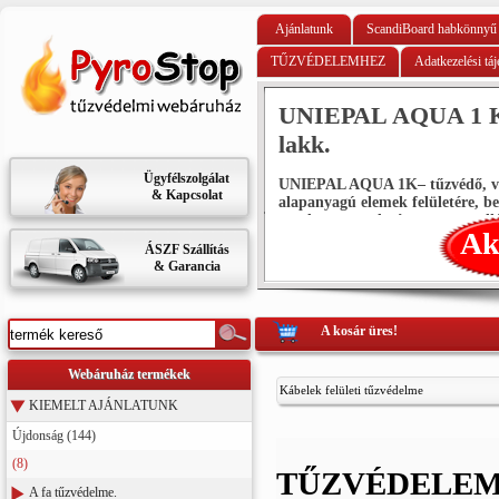
Ajánlatunk
ScandiBoard habkönnyű 
TŰZVÉDELEMHEZ
Adatkezelési táj
t
UNIEPAL AQUA 1 K sz
lakk.
Ügyfélszolgálat
ácslaphoz
UNIEPAL AQUA 1K– tűzvédő, vízb
& Kapcsolat
i kell a
alapanyagú elemek felületére, bel
gondosan tanulmányozza a mellék
Ak
ÁSZF Szállítás
& Garancia
A kosár üres!
Webáruház termékek
Kábelek felületi tűzvédelme
KIEMELT AJÁNLATUNK
Újdonság (144)
(8)
TŰZVÉDELEM – 
A fa tűzvédelme.